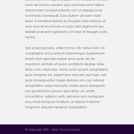
enim ad minim veniam, quis nostrud exerci tation
ullamcorper suscipit lobortis nisl ut aliquip ex ea
commodo consequat. Duis autem vel eum iriure
dolor in hendrerit dolore eu feugiat nulla facilisis at
vero eros et accumsan et iusto odio dignissim qui
blandit praesent luptatum zzril duis te feugait nulla
facilisi.
Sed ut perspiciatis, unde omnis iste natus error sit
voluptatem accusantium doloremque laudantium,
totam rem aperiam eaque ipsa, quae ab illo
inventore veritatis et quasi architecto beatae vitae
dicta sunt, explicabo. nemo enim ipsam voluptatem,
quia voluptas sit, aspernatur aut odit aut fugit, sed
quia consequuntur magni dolores eos, qui ratione
voluptatem sequi nesciunt, neque porro quisquam
est, qui dolorem ipsum, quia dolor sit, amet,
consectetur, adipisci velit, sed quia non numquam
eius modi tempora incidunt, ut labore et dolore
magnam aliquam quaerat voluptatem.
© Copyright 2016 - New York University