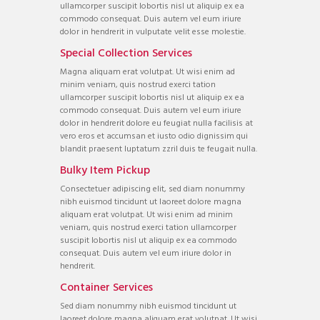
ullamcorper suscipit lobortis nisl ut aliquip ex ea
commodo consequat. Duis autem vel eum iriure
dolor in hendrerit in vulputate velit esse molestie.
Special Collection Services
Magna aliquam erat volutpat. Ut wisi enim ad
minim veniam, quis nostrud exerci tation
ullamcorper suscipit lobortis nisl ut aliquip ex ea
commodo consequat. Duis autem vel eum iriure
dolor in hendrerit dolore eu feugiat nulla facilisis at
vero eros et accumsan et iusto odio dignissim qui
blandit praesent luptatum zzril duis te feugait nulla.
Bulky Item Pickup
Consectetuer adipiscing elit, sed diam nonummy
nibh euismod tincidunt ut laoreet dolore magna
aliquam erat volutpat. Ut wisi enim ad minim
veniam, quis nostrud exerci tation ullamcorper
suscipit lobortis nisl ut aliquip ex ea commodo
consequat. Duis autem vel eum iriure dolor in
hendrerit.
Container Services
Sed diam nonummy nibh euismod tincidunt ut
laoreet dolore magna aliquam erat volutpat. Ut wisi